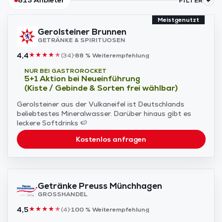
+
813
Anbieter
FILTER
Meistgenutzt
Gerolsteiner Brunnen
GETRÄNKE & SPIRITUOSEN
4,4
★
★
★
★
★
(
34
)
88 %
Weiterempfehlung
NUR BEI GASTROROCKET
5+1 Aktion bei Neueinführung
(Kiste / Gebinde & Sorten frei wählbar)
Gerolsteiner aus der Vulkaneifel ist Deutschlands
beliebtestes Mineralwasser. Darüber hinaus gibt es
leckere Softdrinks 🍉
Kostenlos anfragen
Getränke Preuss Münchhagen
GROSSHANDEL
4,5
★
★
★
★
★
(
4
)
100 %
Weiterempfehlung