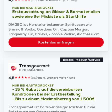
NUR BEI GASTROROCKET
Erstaustattung an Gläser & Barmaterialien
sowie eine 6er Mixkiste als Starthilfe
DIAGEO ist Hersteller bekannter Spirituosen wie
Smirnoff Vodka, Gordons Gin, Captain Morgan,
Tanqueray Gin, Baileys, Johnnie Walker, Alc free u.v.m.
Kostenlos anfragen
Bestes Produkt/Service
Transgourmet
GROSSHANDEL
4,5
★
★
★
★
★
(
35
)
89 %
Weiterempfehlung
NUR BEI GASTROROCKET
- 15 % Rabatt auf die vereinbarten
Konditionen bei der Erstbestellung
- Bis zu einem Maximalbetrag von 1.500€
Transgourmet ist Ihr zuverlässiger Partner für die
Belieferung von Gastronomie und