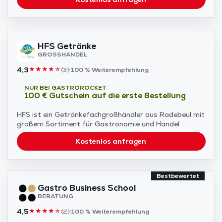
HFS Getränke
GROSSHANDEL
4,3
★
★
★
★
★
(
3
)
100 %
Weiterempfehlung
NUR BEI GASTROROCKET
100 € Gutschein auf die erste Bestellung
HFS ist ein Getränkefachgroßhändler aus Radebeul mit
großem Sortiment für Gastronomie und Handel.
Kostenlos anfragen
Bestbewertet
Gastro Business School
BERATUNG
4,5
★
★
★
★
★
(
2
)
100 %
Weiterempfehlung