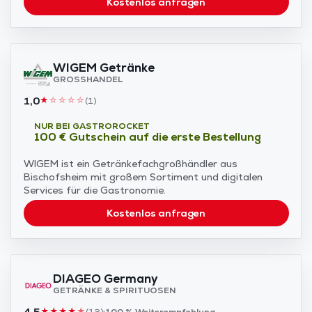
Kostenlos anfragen
WIGEM Getränke
GROSSHANDEL
1,0
★
☆
☆
☆
☆
(
1
)
NUR BEI GASTROROCKET
100 € Gutschein auf die erste Bestellung
WIGEM ist ein Getränkefachgroßhändler aus
Bischofsheim mit großem Sortiment und digitalen
Services für die Gastronomie.
Kostenlos anfragen
DIAGEO Germany
GETRÄNKE & SPIRITUOSEN
4,5
★
★
★
★
★
(
12
)
100 %
Weiterempfehlung